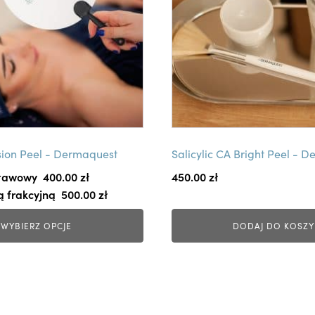
usion Peel - Dermaquest
Salicylic CA Bright Peel - 
stawowy
400.00 
zł
450.00
zł
ą frakcyjną
500.00 
zł
WYBIERZ OPCJE
DODAJ DO KOSZY