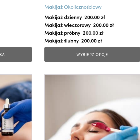
i
Makijaż Okolicznościowy
e
Makijaż dzienny
200.00 
zł
l
Makijaż wieczorowy
200.00 
zł
e
Makijaż próbny
200.00 
zł
w
Makijaż ślubny
200.00 
zł
a
r
KA
WYBIERZ OPCJE
i
a
n
T
t
e
ó
n
w
p
.
r
O
o
p
d
c
u
j