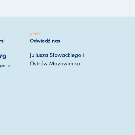
ADRES
mi
Odwiedź nas
79
Juliusza Słowackiego 1
Ostrów Mazowiecka
ert.pl