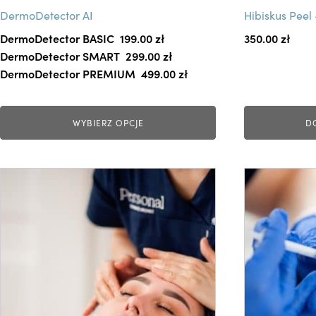
i
DermoDetector AI
Hibiskus Peel
e
DermoDetector BASIC
199.00 
zł
350.00
zł
l
DermoDetector SMART
299.00 
zł
e
DermoDetector PREMIUM
499.00 
zł
w
a
r
WYBIERZ OPCJE
D
i
a
n
T
T
t
e
e
ó
n
n
w
p
p
.
r
r
O
o
o
p
d
d
c
u
u
j