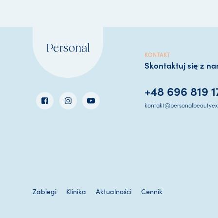
u
u
KONTAKT
Skontaktuj się z na
+48 696 819 1
kontakt@personalbeautyexp
Zabiegi
Klinika
Aktualności
Cennik