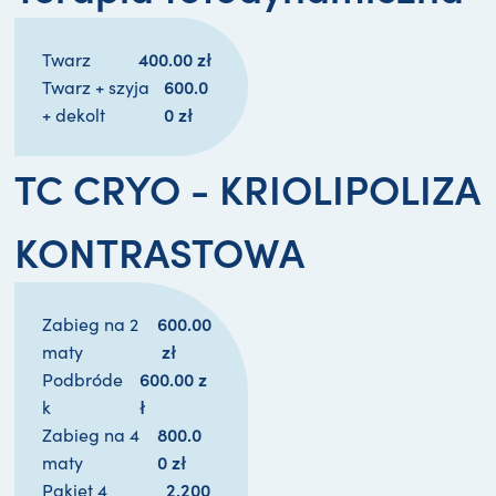
400.00 
zł
Twarz
600.0
Twarz + szyja
0 
zł
+ dekolt
TC CRYO - KRIOLIPOLIZA
KONTRASTOWA
600.00
Zabieg na 2
zł
maty
600.00 
z
Podbróde
ł
k
800.0
Zabieg na 4
0 
zł
maty
2,200
Pakiet 4