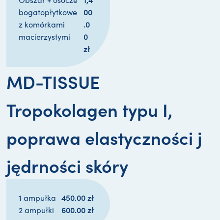
00
bogatopłytkowe
.0
z komórkami
0 
macierzystymi
zł
MD-TISSUE
Tropokolagen typu I,
poprawa elastyczności j
jędrności skóry
450.00 
zł
1 ampułka
600.00 
zł
2 ampułki