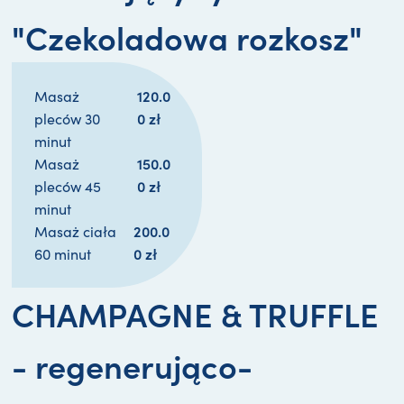
"Czekoladowa rozkosz"
120.0
Masaż
0 
zł
pleców 30
minut
150.0
Masaż
0 
zł
pleców 45
minut
200.0
Masaż ciała
0 
zł
60 minut
CHAMPAGNE & TRUFFLE
- regenerująco-