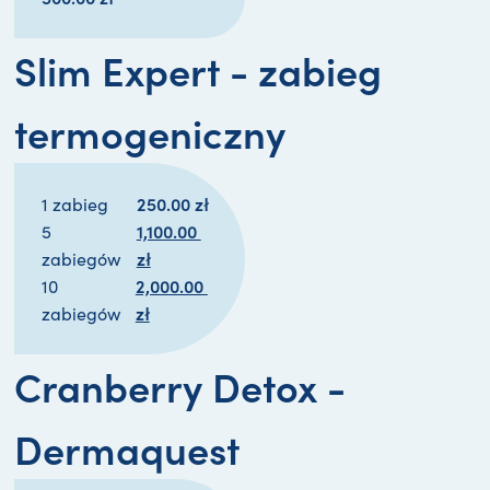
Slim Expert - zabieg
termogeniczny
250.00 
zł
1 zabieg
P
1,100.00 
5
i
zł
A
zabiegów
P
e
2,000.00 
k
10
i
r
zł
A
t
zabiegów
e
w
k
u
r
o
t
a
Cranberry Detox -
w
t
u
l
o
n
a
n
Dermaquest
t
a 
l
a 
n
c
n
c