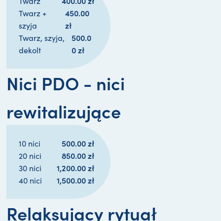
400.00 
zł
Twarz
450.00 
Twarz +
zł
szyja
500.0
Twarz, szyja,
0 
zł
dekolt
Nici PDO - nici
rewitalizujące
500.00 
zł
10 nici
850.00 
zł
20 nici
1,200.00 
zł
30 nici
1,500.00 
zł
40 nici
Relaksujący rytuał