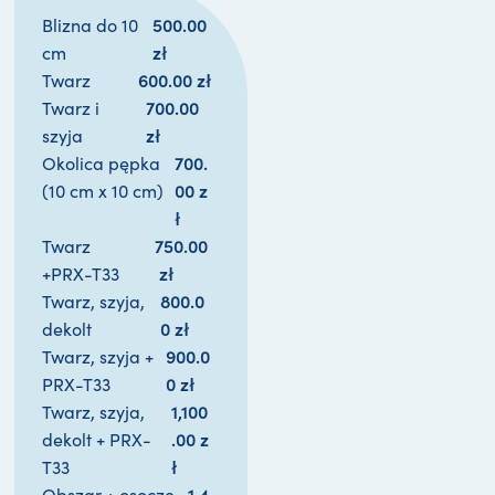
500.00 
Blizna do 10
zł
cm
600.00 
zł
Twarz
700.00 
Twarz i
zł
szyja
700.
Okolica pępka
00 
z
(10 cm x 10 cm)
ł
750.00
Twarz
zł
+PRX-T33
800.0
Twarz, szyja,
0 
zł
dekolt
900.0
Twarz, szyja +
0 
zł
PRX-T33
1,100
Twarz, szyja,
.00 
z
dekolt + PRX-
ł
T33
1,4
Obszar + osocze