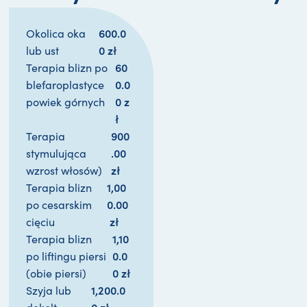
600.0
Okolica oka
0 
zł
lub ust
60
Terapia blizn po
0.0
blefaroplastyce
0 
z
powiek górnych
ł
900
Terapia
.00 
stymulująca
zł
wzrost włosów)
1,00
Terapia blizn
0.00
po cesarskim
zł
cięciu
1,10
Terapia blizn
0.0
po liftingu piersi
0 
zł
(obie piersi)
1,200.0
Szyja lub