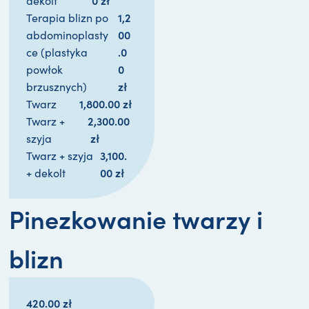
0 
zł
dekolt
1,2
Terapia blizn po
00
abdominoplasty
.0
ce (plastyka
0 
powłok
zł
brzusznych)
1,800.00 
zł
Twarz
2,300.00
Twarz +
zł
szyja
3,100.
Twarz + szyja
00 
zł
+ dekolt
Pinezkowanie twarzy i
blizn
420.00
zł