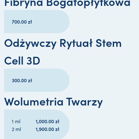
Fibryna Bogatopłytkowa
700.00
zł
Odżywczy Rytuał Stem
Cell 3D
300.00
zł
Wolumetria Twarzy
1,000.00 
zł
1 ml
1,900.00 
zł
2 ml