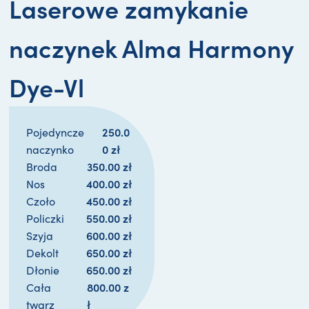
Laserowe zamykanie
naczynek Alma Harmony
Dye-Vl
250.0
Pojedyncze
0 
zł
naczynko
350.00 
zł
Broda
400.00 
zł
Nos
450.00 
zł
Czoło
550.00 
zł
Policzki
600.00 
zł
Szyja
650.00 
zł
Dekolt
650.00 
zł
Dłonie
800.00 
z
Cała
ł
twarz