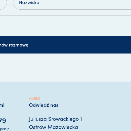
mów rozmowę
ADRES
mi
Odwiedź nas
79
Juliusza Słowackiego 1
Ostrów Mazowiecka
ert.pl