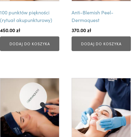
100 punktów piękności
Anti-Blemish Peel-
(rytuał akupunkturowy)
Dermaquest
450.00
zł
370.00
zł
DODAJ DO KOSZYKA
DODAJ DO KOSZYKA
T
e
n
p
r
o
d
u