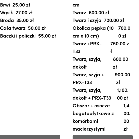
a
a
Brwi
25.00 
zł
cm
e
w
w
Wąsik
27.00 
zł
Twarz
600.00 
zł
m
i
i
Broda
35.00 
zł
Twarz i szyja
700.00 
zł
o
e
e
Cała twarz
50.00 
zł
Okolica pępka (10
700.0
ż
l
l
Baczki i policzki
55.00 
zł
cm x 10 cm)
0 
zł
n
e
e
Twarz +PRX-
750.00 
z
a
w
w
T33
ł
w
a
a
Twarz, szyja,
800.00 
y
r
r
dekolt
zł
b
i
i
Twarz, szyja +
900.00
r
a
a
PRX-T33
zł
a
n
n
Twarz, szyja,
1,100.
ć
t
t
dekolt + PRX-T33
00 
zł
n
ó
ó
Obszar + osocze
1,4
a
w
w
bogatopłytkowe z
00.
s
.
.
komórkami
00 
t
O
O
macierzystymi
zł
r
p
p
o