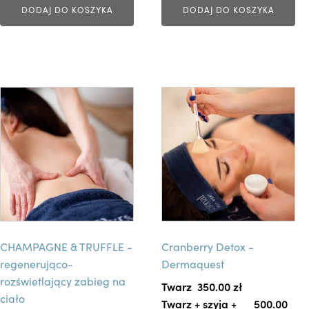
DODAJ DO KOSZYKA
DODAJ DO KOSZYKA
a
s
t
r
o
T
n
e
i
n
e
p
p
r
r
o
o
d
d
u
u
k
k
CHAMPAGNE & TRUFFLE -
Cranberry Detox -
t
t
regenerująco-
Dermaquest
m
u
rozświetlający zabieg na
a
Twarz
350.00 
zł
ciało
w
Twarz + szyja +
500.00