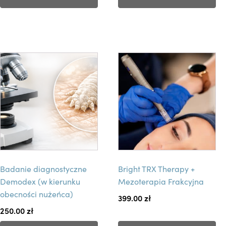
.
O
p
c
j
e
m
o
ż
n
a
w
y
Badanie diagnostyczne
Bright TRX Therapy +
b
Demodex (w kierunku
Mezoterapia Frakcyjna
r
obecności nużeńca)
399.00
zł
a
250.00
zł
ć
n