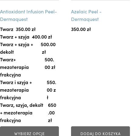
k
Antioxidant Infusion Peel-
Azelaic Peel -
t
Dermaquest
Dermaquest
m
a
Twarz
350.00 
zł
350.00
zł
w
Twarz + szyja
400.00 
zł
i
Twarz + szyja +
500.00
e
dekolt
zł
l
Twarz+
500.
e
mezoterapia
00 
zł
w
frakcyjna
a
Twarz i szyja +
550.
r
mezoterapia
00 
z
i
frakcyjna
ł
a
Twarz, szyja, dekolt
650
n
+ mezoterapia
.00 
t
frakcyjna
zł
ó
WYBIERZ OPCJE
DODAJ DO KOSZYKA
w