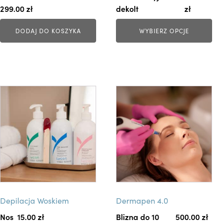
i
299.00
zł
dekolt
zł
e
DODAJ DO KOSZYKA
WYBIERZ OPCJE
l
e
w
a
r
T
T
i
e
e
a
n
n
n
p
p
t
r
r
ó
o
o
w
d
d
.
u
u
O
k
k
p
Depilacja Woskiem
Dermapen 4.0
t
t
c
m
m
Nos
15.00 
zł
Blizna do 10
500.00 
zł
j