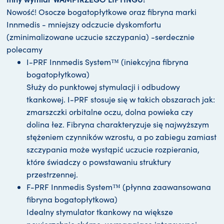
Nowość! Osocze bogatopłytkowe oraz fibryna marki
Innmedis - mniejszy odczucie dyskomfortu
(zminimalizowane uczucie szczypania) -serdecznie
polecamy
I-PRF Innmedis System™ (iniekcyjna fibryna
bogatopłytkowa)
Służy do punktowej stymulacji i odbudowy
tkankowej. I-PRF stosuje się w takich obszarach jak:
zmarszczki orbitalne oczu, dolna powieka czy
dolina łez. Fibryna charakteryzuje się najwyższym
stężeniem czynników wzrostu, a po zabiegu zamiast
szczypania może wystąpić uczucie rozpierania,
które świadczy o powstawaniu struktury
przestrzennej.
F-PRF Innmedis System™ (płynna zaawansowana
fibryna bogatopłytkowa)
Idealny stymulator tkankowy na większe