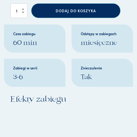
i
DODAJ DO KOSZYKA
l
o
ś
ć
Czas zabiegu
Odstępy w zabiegach
W
60 min
miesięczne
a
m
p
i
r
Zabiegi w serii
Znieczulenie
z
3-6
Tak
y
L
i
f
Efekty zabiegu
t
i
n
g
P
R
P