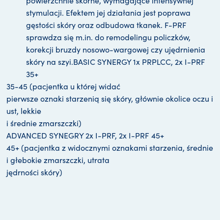
powierzchnie skórne, wymagające intensywnej
stymulacji. Efektem jej działania jest poprawa
gęstości skóry oraz odbudowa tkanek. F-PRF
sprawdza się m.in. do remodelingu policzków,
korekcji bruzdy nosowo-wargowej czy ujędrnienia
skóry na szyi.BASIC SYNERGY 1x PRPLCC, 2x I-PRF
35+
35-45 (pacjentka u której widać
pierwsze oznaki starzenią się skóry, głównie okolice oczu i
ust, lekkie
i średnie zmarszczki)
ADVANCED SYNEGRY 2x I-PRF, 2x I-PRF 45+
45+ (pacjentka z widocznymi oznakami starzenia, średnie
i głebokie zmarszczki, utrata
jędrności skóry)