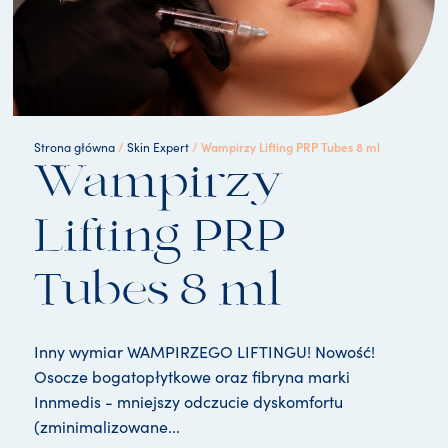
/
/ Wampirzy Lifting PRP Tubes 8 ml
Strona główna
Skin Expert
Wampirzy
Lifting PRP
Tubes 8 ml
Inny wymiar WAMPIRZEGO LIFTINGU! Nowość!
Osocze bogatopłytkowe oraz fibryna marki
Innmedis - mniejszy odczucie dyskomfortu
(zminimalizowane...