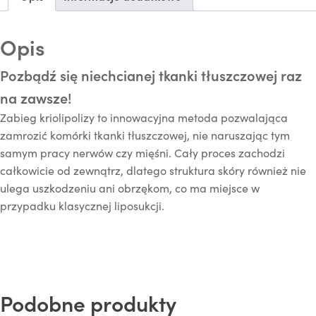
o
l
i
Opis
p
o
Pozbądź się niechcianej tkanki tłuszczowej raz
l
i
na zawsze!
z
a
Zabieg kriolipolizy to innowacyjna metoda pozwalająca
zamrozić komórki tkanki tłuszczowej, nie naruszając tym
samym pracy nerwów czy mięśni. Cały proces zachodzi
całkowicie od zewnątrz, dlatego struktura skóry również nie
ulega uszkodzeniu ani obrzękom, co ma miejsce w
przypadku klasycznej liposukcji.
Podobne produkty