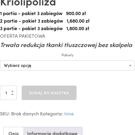
Kriolipoliza
1 partia - pakiet 3 zabiegów
900.00 
zł
2 partie - pakiet 3 zabiegów
1,680.00 
zł
3 partie - pakiet 3 zabiegów
1,800.00 
zł
OFERTA PAKIETOWA
Trwała redukcja tkanki tłuszczowej bez skalpela
Pakiety
i
DODAJ DO KOSZYKA
l
o
ś
SKU:
Brak danych
Kategoria:
Inne
ć
K
r
i
Opis
Informacje dodatkowe