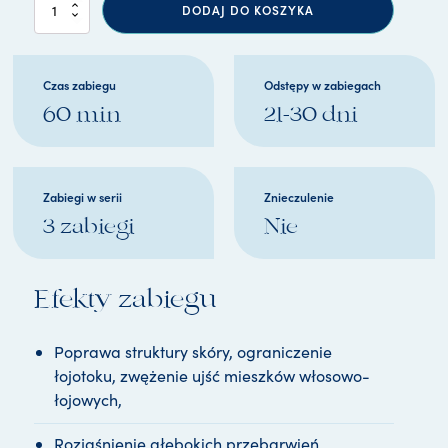
i
DODAJ DO KOSZYKA
l
o
ś
ć
Czas zabiegu
Odstępy w zabiegach
A
60 min
21-30 dni
n
t
i
-
B
Zabiegi w serii
Znieczulenie
l
3 zabiegi
Nie
e
m
i
s
Efekty zabiegu
h
P
e
Poprawa struktury skóry, ograniczenie
e
łojotoku, zwężenie ujść mieszków włosowo-
l
łojowych,
-
D
e
Rozjaśnienie głębokich przebarwień