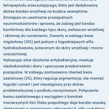
tetrapeptydu znieczulającego, który jest dedykowany
skórze bardzo wrażliwej na bodźce zewnętrzne.
Zmniejsza on uwalnianie prozapalnych
neuromodulatorów i sprawia, że zabieg jest bardzo
komfortowy dla każdego typu skory, zwłaszcza wrażliwej
i skłonnej do rumienienia. Zawarty w zabiegu kwas
migdałowy (10%) jest jednym z łagodniejszych alfa-
hydroksykwasów, polecanym do skóry wrażliwej i mocno
unaczynionej.
Wykazując silne działanie antybakteryjne, niweluje
niedoskonałości skory i uporczywe przebarwienia
pozapalne. W zabiegu zastosowano również kwas
azelainowy (2%), który reguluje pigmentacje, ale rownież
łagodzi rumień i jest niezstąpiony przy skórze
problematycznej o podlożu naczyniowym. Połączenie
kwasu azelainowego z wyciągiem z komórek
macierzystych liści lilaka pospolitego daje bardzo wysoką
efektywność w zmniejszeniu aktywności 5-alfa-reduktazy,