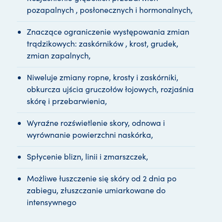
r
pozapalnych , posłonecznych i hormonalnych,
m
a
Znaczące ograniczenie występowania zmian
q
trądzikowych: zaskórników , krost, grudek,
u
e
zmian zapalnych,
s
t
Niweluje zmiany ropne, krosty i zaskórniki,
obkurcza ujścia gruczołów łojowych, rozjaśnia
skórę i przebarwienia,
Wyraźne rozświetlenie skory, odnowa i
wyrównanie powierzchni naskórka,
Spłycenie blizn, linii i zmarszczek,
Możliwe łuszczenie się skóry od 2 dnia po
zabiegu, złuszczanie umiarkowane do
intensywnego