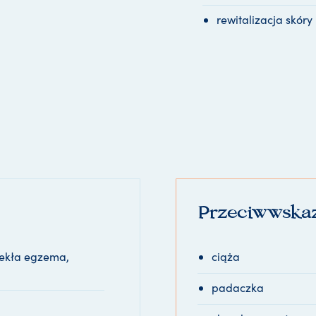
rewitalizacja skóry
Przeciwwska
lekła egzema,
ciąża
padaczka