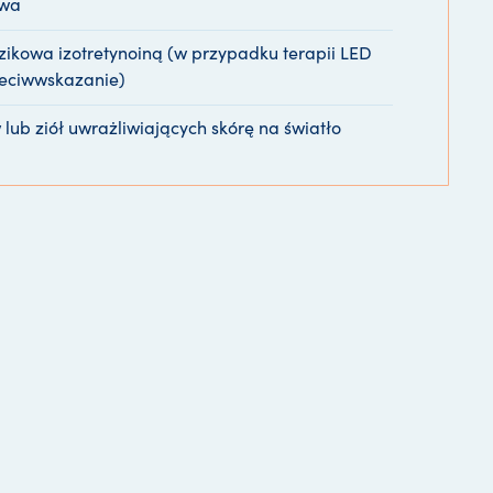
owa
zikowa izotretynoiną (w przypadku terapii LED
zeciwwskazanie)
lub ziół uwrażliwiających skórę na światło