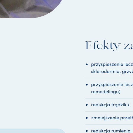
i
a
L
E
D
Efekty z
przyspieszenie lec
sklerodermia, grzy
przyspieszenie lecz
remodelingu)
redukcja trądziku
zmniejszenie przetł
redukcja rumienia