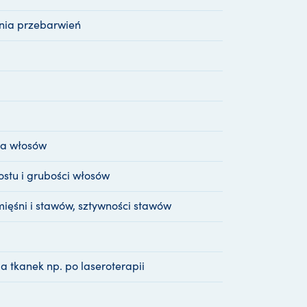
nia przebarwień
ia włosów
ostu i grubości włosów
mięśni i stawów, sztywności stawów
a tkanek np. po laseroterapii