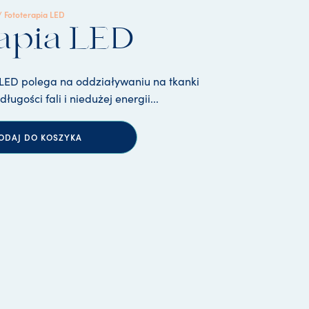
/ Fototerapia LED
rapia LED
 LED polega na oddziaływaniu na tkanki
ługości fali i niedużej energii...
ODAJ DO KOSZYKA