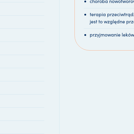
choroba nowotwor
terapia przeciwtrąd
jest to względne pr
przyjmowanie leków 