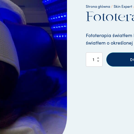
/
Strona główna
Skin Expert
Fotote
Fototerapia światłem
światłem o określonej d
i
D
l
o
ś
ć
F
o
t
o
t
e
r
a
p