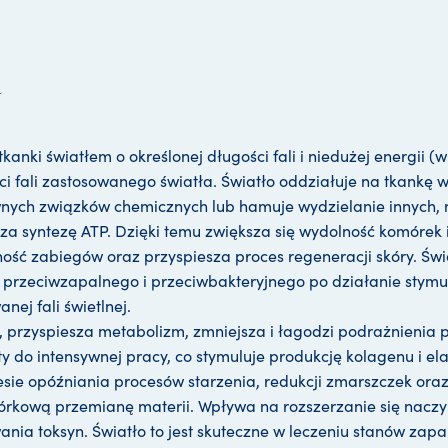
u
nki światłem o określonej długości fali i niedużej energii (w
ści fali zastosowanego światła. Światło oddziałuje na tkankę
ewnych związków chemicznych lub hamuje wydzielanie innych,
a syntezę ATP. Dzięki temu zwiększa się wydolność komórek i 
ość zabiegów oraz przyspiesza proces regeneracji skóry. Świ
 przeciwzapalnego i przeciwbakteryjnego po działanie stymul
nej fali świetlnej.
rzyspiesza metabolizm, zmniejsza i łagodzi podrażnienia p
 do intensywnej pracy, co stymuluje produkcję kolagenu i ela
resie opóźniania procesów starzenia, redukcji zmarszczek ora
kową przemianę materii. Wpływa na rozszerzanie się naczyń
a toksyn. Światło to jest skuteczne w leczeniu stanów zapal