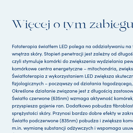
Więcej o tym zabieg
Fototerapia światłem LED polega na oddziaływaniu na tka
wnętrza skóry. Stopień penetracji jest zależny od długo
czyli stymuluje komórki do zwiększenia wydzielania p
komórkowe centra energetyczne – mitochondria, zwiększ
Światłoterapia z wykorzystaniem LED zwiększa skuteczn
fizjologicznych – począwszy od działania łagodzącego,
Określone działanie związane jest z długością zastosowa
Światło czerwone (635nm) wzmaga aktywność komórek, p
przyspiesza gojenie ran. Dodatkowo pobudza fibroblasty
sprężystości skóry. Przynosi bardzo dobre efekty w zak
Światło podczerwone (835nm) pobudza i zwiększa komór
m.in. wymianę substancji odżywczych i wspomaga usuwani