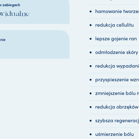
w zabiegach
hamowanie tworze
widualne
redukcja cellulitu
lepsze gojenie ran
enie
odmłodzenie skóry
redukcja wypadan
przyspieszenie wzr
zmniejszenie bólu 
redukcja obrzęków
szybsza regeneracj
uśmierzenie bólu