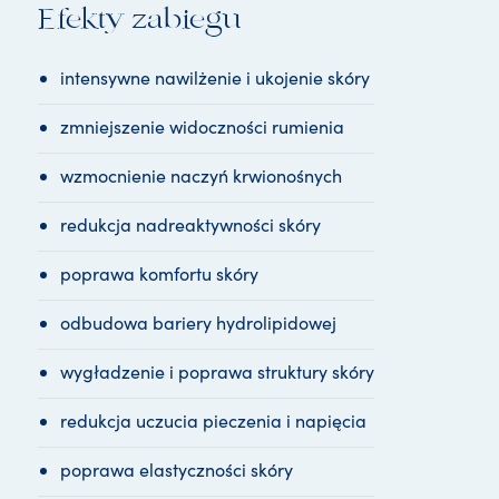
Efekty zabiegu
N
F
U
intensywne nawilżenie i ukojenie skóry
S
I
O
zmniejszenie widoczności rumienia
N
R
wzmocnienie naczyń krwionośnych
O
S
redukcja nadreaktywności skóry
A
C
poprawa komfortu skóry
E
A
odbudowa bariery hydrolipidowej
wygładzenie i poprawa struktury skóry
redukcja uczucia pieczenia i napięcia
poprawa elastyczności skóry