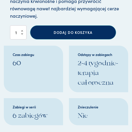
naczynia krwionośne i pomaga przywrócić
równowagę nawet najbardziej wymagającej cerze
naczyniowej.
i
DODAJ DO KOSZYKA
l
o
ś
ć
Czas zabiegu
Odstępy w zabiegach
O
60
2–4 tygodnie-
s
m
terapia
o
s
całoroczna
i
s
F
A
Zabiegi w serii
Znieczulenie
C
I
6 zabiegów
Nie
A
L
I